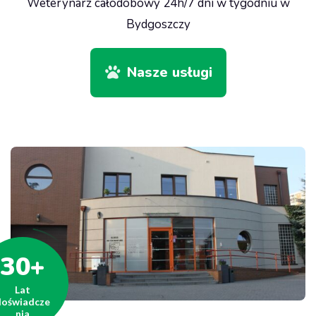
Weterynarz całodobowy 24h/7 dni w tygodniu w
Bydgoszczy
Nasze usługi
+
30
Lat
doświadcze
nia