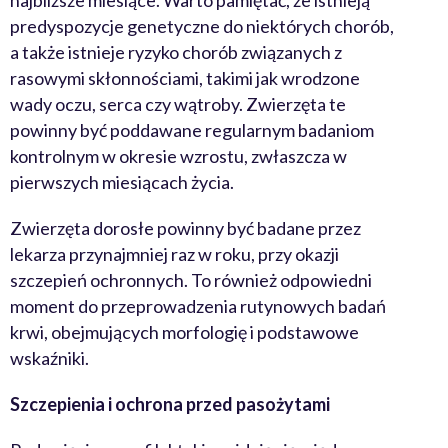
najbliższe miesiące. Warto pamiętać, że istnieją
predyspozycje genetyczne do niektórych chorób,
a także istnieje ryzyko chorób związanych z
rasowymi skłonnościami, takimi jak wrodzone
wady oczu, serca czy wątroby. Zwierzęta te
powinny być poddawane regularnym badaniom
kontrolnym w okresie wzrostu, zwłaszcza w
pierwszych miesiącach życia.
Zwierzęta dorosłe powinny być badane przez
lekarza przynajmniej raz w roku, przy okazji
szczepień ochronnych. To również odpowiedni
moment do przeprowadzenia rutynowych badań
krwi, obejmujących morfologię i podstawowe
wskaźniki.
Szczepienia i ochrona przed pasożytami