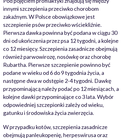
Pod pojęciem profilaktyki znajdują się między
innymi szczepienia przeciwko chorobom
zakaźnym. W Polsce obowiązkowe jest
szczepienie psów przeciwko wściekliźnie.
Pierwsza dawka powinna być podana w ciągu 30
dni od ukończenia przez psa 12 tygodni, a kolejne
co 12 miesięcy. Szczepienia zasadnicze obejmują
również parwowirozę, nosówkę oraz chorobę
Rubartha. Pierwsze szczepienie powinno być
podane w wieku od 6 do 9 tygodnia życia, a
następne dwa w odstępie 2-4 tygodni. Dawkę
przypominającą należy podać po 12 miesiącach, a
kolejne dawki przypominające co 3 lata. Wybór
odpowiedniej szczepionki zależy od wieku,
gatunku i środowiska życia zwierzęcia.
W przypadku kotów, szczepienia zasadnicze
obejmują panleukopenię, herpeswirusa oraz